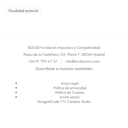
Fiscalidad sectorial
©2026 Fundación Impuestos y Competitividad
Paseo de la Castellana 135, Planta 7. 28046 Madrid
+34 91 790 67 27
|
info@fundacionic.com
Suscríbete a nuestra newsletter
Legal
Aviso Legal
Política de privacidad
Política de Cookies
Iniciar sesión
Design&Code 7.11 Creative Studio