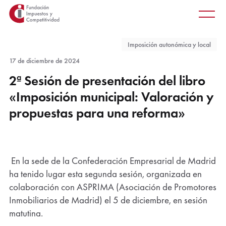
Principal
Saltar
Men
al
princ
contenido
Imposición autonómica y local
principal
17 de diciembre de 2024
2ª Sesión de presentación del libro
«Imposición municipal: Valoración y
propuestas para una reforma»
Reproducir
video
En la sede de la Confederación Empresarial de Madrid
Este contenido está alojado en YouTube.
ha tenido lugar esta segunda sesión, organizada en
de
Al hacer clic aceptas sus
términos y condiciones
.
colaboración con ASPRIMA (Asociación de Promotores
YouTube
Inmobiliarios de Madrid) el 5 de diciembre, en sesión
(Se
abre
matutina.
en