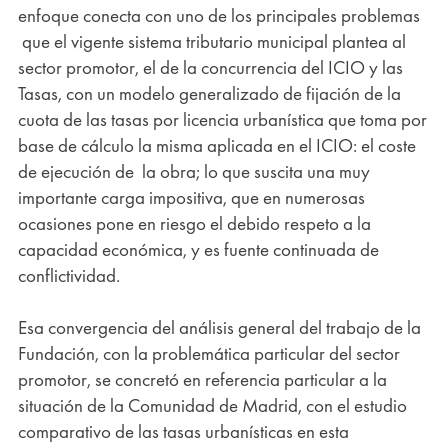
enfoque conecta con uno de los principales problemas
que el vigente sistema tributario municipal plantea al
sector promotor, el de la concurrencia del ICIO y las
Tasas, con un modelo generalizado de fijación de la
Cerrar
Newsletter
cuota de las tasas por licencia urbanística que toma por
base de cálculo la misma aplicada en el ICIO: el coste
No te pierdas información sobre la actividad
de ejecución de la obra; lo que suscita una muy
de la fundación! Déjanos tu email y recibirás en
importante carga impositiva, que en numerosas
tu correo todas las novedades sobre nuestro
ocasiones pone en riesgo el debido respeto a la
trabajo.
capacidad económica, y es fuente continuada de
conflictividad.
(Obligatorio)
Nombre
Esa convergencia del análisis general del trabajo de la
Fundación, con la problemática particular del sector
(Obligatorio)
Apellido
promotor, se concretó en referencia particular a la
situación de la Comunidad de Madrid, con el estudio
comparativo de las tasas urbanísticas en esta
(Obligatorio)