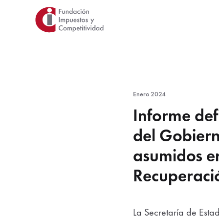
Saltar
al
contenido
principal
Enero 2024
Informe def
del Gobier
asumidos en
Recuperació
La Secretaría de Estad