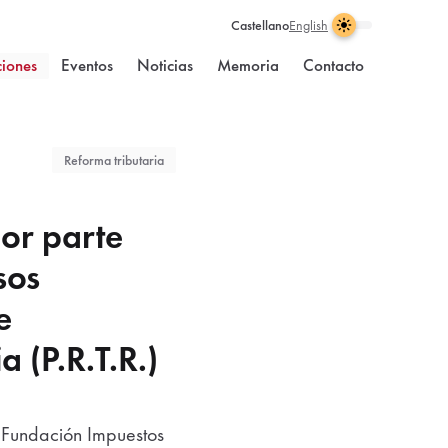
Castellano
English
Claro
Oscuro
Selección
Se
Activar
de
ha
tema
ciones
Eventos
Noticias
Memoria
Contacto
tema
activado
oscuro
visual
el
tema
claro
Reforma tributaria
por parte
sos
e
 (P.R.T.R.)
a Fundación Impuestos