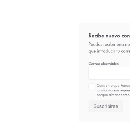
Recibe nuevo cont
Puedes recibir una no
que introducir tu cor
*
Correo electrónico
Política
Consiento que Fundac
de
la información reque
Privacidad
porqué almacenamos 
*
Suscribirse